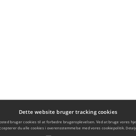
Dette website bruger tracking cookies
sted bruger cookies til at forbedre brugeroplevelsen. Ved at bruge vores 
ccepterer du alle cookies i overensstemmelse med vores cookiepolitik.
Detalj