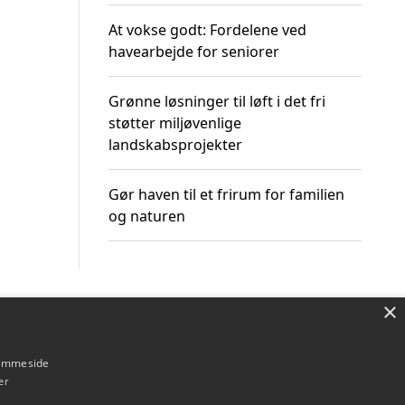
At vokse godt: Fordelene ved
havearbejde for seniorer
Grønne løsninger til løft i det fri
støtter miljøvenlige
landskabsprojekter
Gør haven til et frirum for familien
og naturen
×
Om / kontakt
Blog
Betingelser
hjemmeside
er