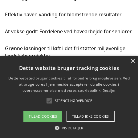
Effektiv haven vanding for blomstrende resultater
At vokse godt: Fordelene ved havearbejde for seniorer
Grønne løsninger til løft i det fri støtter miljøvenlige
landskabsprojekter
×
Dette website bruger tracking cookies
Gør haven til et frirum for familien og naturen
Dette websted bruger cookies til at forbedre brugeroplevelsen. Ved
at bruge vores hjemmeside accepterer du alle cookies i
overensstemmelse med vores cookiepolitik.
Detaljer
STRENGT NØDVENDIGE
Copyright 2026 - Pilanto Aps
Om / kontakt
Blog
Betingelser
TILLAD COOKIES
TILLAD IKKE COOKIES
VIS DETALJER