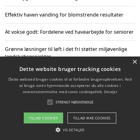
Effektiv haven vanding for blomstrende resultater
At vokse godt: Fordelene ved havearbejde for seniorer
Grønne løsninger til løft i det fri støtter miljøvenlige
landskabsprojekter
×
Dette website bruger tracking cookies
Gør haven til et frirum for familien og naturen
Dette websted bruger cookies til at forbedre brugeroplevelsen. Ved
at bruge vores hjemmeside accepterer du alle cookies i
overensstemmelse med vores cookiepolitik.
Detaljer
STRENGT NØDVENDIGE
Copyright 2026 - Pilanto Aps
Om / kontakt
Blog
Betingelser
TILLAD COOKIES
TILLAD IKKE COOKIES
VIS DETALJER