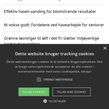
Effektiv haven vanding for blomstrende resultater
At vokse godt: Fordelene ved havearbejde for seniorer
Grønne løsninger til løft i det fri støtter miljøvenlige
landskabsprojekter
×
Dette website bruger tracking cookies
Gør haven til et frirum for familien og naturen
Dette websted bruger cookies til at forbedre brugeroplevelsen. Ved
at bruge vores hjemmeside accepterer du alle cookies i
overensstemmelse med vores cookiepolitik.
Detaljer
STRENGT NØDVENDIGE
Copyright 2026 - Pilanto Aps
Om / kontakt
Blog
Betingelser
TILLAD COOKIES
TILLAD IKKE COOKIES
VIS DETALJER