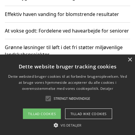
Effektiv haven vanding for blomstrende resultater
At vokse godt: Fordelene ved havearbejde for seniorer
Grønne løsninger til løft i det fri støtter miljøvenlige
landskabsprojekter
×
Dette website bruger tracking cookies
Gør haven til et frirum for familien og naturen
Dette websted bruger cookies til at forbedre brugeroplevelsen. Ved
at bruge vores hjemmeside accepterer du alle cookies i
overensstemmelse med vores cookiepolitik.
Detaljer
STRENGT NØDVENDIGE
Copyright 2026 - Pilanto Aps
Om / kontakt
Blog
Betingelser
TILLAD COOKIES
TILLAD IKKE COOKIES
VIS DETALJER