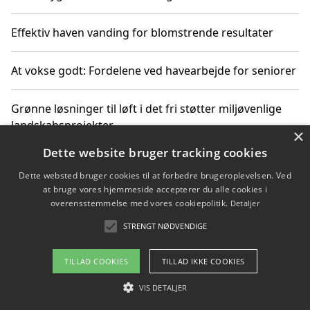
Effektiv haven vanding for blomstrende resultater
At vokse godt: Fordelene ved havearbejde for seniorer
Grønne løsninger til løft i det fri støtter miljøvenlige
landskabsprojekter
×
Dette website bruger tracking cookies
Gør haven til et frirum for familien og naturen
Dette websted bruger cookies til at forbedre brugeroplevelsen. Ved
at bruge vores hjemmeside accepterer du alle cookies i
overensstemmelse med vores cookiepolitik.
Detaljer
STRENGT NØDVENDIGE
Copyright 2026 - Pilanto Aps
Om / kontakt
Blog
Betingelser
TILLAD COOKIES
TILLAD IKKE COOKIES
VIS DETALJER