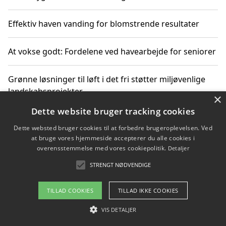
Effektiv haven vanding for blomstrende resultater
At vokse godt: Fordelene ved havearbejde for seniorer
Grønne løsninger til løft i det fri støtter miljøvenlige
landskabsprojekter
×
Dette website bruger tracking cookies
Gør haven til et frirum for familien og naturen
Dette websted bruger cookies til at forbedre brugeroplevelsen. Ved
at bruge vores hjemmeside accepterer du alle cookies i
overensstemmelse med vores cookiepolitik.
Detaljer
STRENGT NØDVENDIGE
Copyright 2026 - Pilanto Aps
Om / kontakt
Blog
Betingelser
TILLAD COOKIES
TILLAD IKKE COOKIES
VIS DETALJER