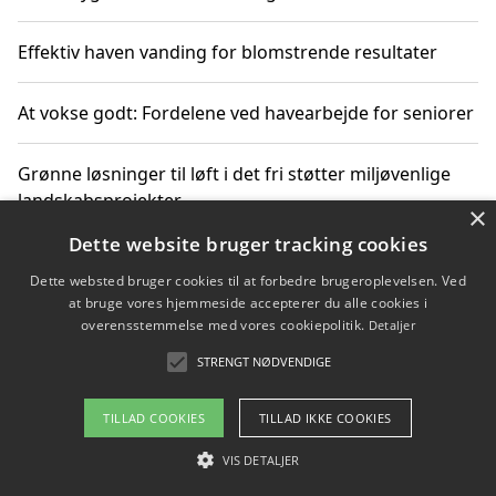
Effektiv haven vanding for blomstrende resultater
At vokse godt: Fordelene ved havearbejde for seniorer
Grønne løsninger til løft i det fri støtter miljøvenlige
landskabsprojekter
×
Dette website bruger tracking cookies
Gør haven til et frirum for familien og naturen
Dette websted bruger cookies til at forbedre brugeroplevelsen. Ved
at bruge vores hjemmeside accepterer du alle cookies i
overensstemmelse med vores cookiepolitik.
Detaljer
STRENGT NØDVENDIGE
Copyright 2026 - Pilanto Aps
Om / kontakt
Blog
Betingelser
TILLAD COOKIES
TILLAD IKKE COOKIES
VIS DETALJER