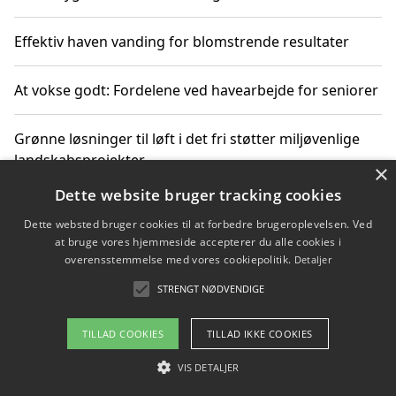
Effektiv haven vanding for blomstrende resultater
At vokse godt: Fordelene ved havearbejde for seniorer
Grønne løsninger til løft i det fri støtter miljøvenlige
landskabsprojekter
×
Dette website bruger tracking cookies
Gør haven til et frirum for familien og naturen
Dette websted bruger cookies til at forbedre brugeroplevelsen. Ved
at bruge vores hjemmeside accepterer du alle cookies i
overensstemmelse med vores cookiepolitik.
Detaljer
STRENGT NØDVENDIGE
Copyright 2026 - Pilanto Aps
Om / kontakt
Blog
Betingelser
TILLAD COOKIES
TILLAD IKKE COOKIES
VIS DETALJER