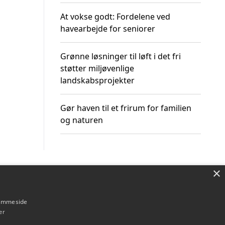
At vokse godt: Fordelene ved
havearbejde for seniorer
Grønne løsninger til løft i det fri
støtter miljøvenlige
landskabsprojekter
Gør haven til et frirum for familien
og naturen
×
Om / kontakt
Blog
Betingelser
hjemmeside
er