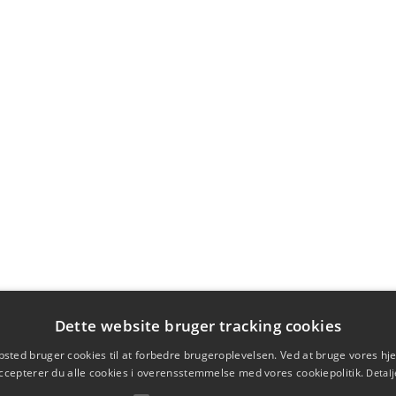
Dette website bruger tracking cookies
sted bruger cookies til at forbedre brugeroplevelsen. Ved at bruge vores 
ccepterer du alle cookies i overensstemmelse med vores cookiepolitik.
Detalj