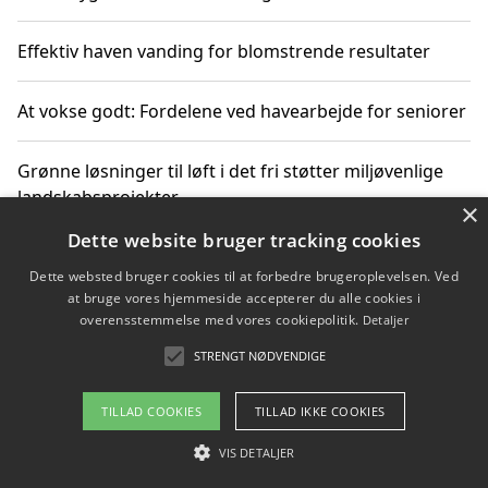
Effektiv haven vanding for blomstrende resultater
At vokse godt: Fordelene ved havearbejde for seniorer
Grønne løsninger til løft i det fri støtter miljøvenlige
landskabsprojekter
×
Dette website bruger tracking cookies
Gør haven til et frirum for familien og naturen
Dette websted bruger cookies til at forbedre brugeroplevelsen. Ved
at bruge vores hjemmeside accepterer du alle cookies i
overensstemmelse med vores cookiepolitik.
Detaljer
STRENGT NØDVENDIGE
Copyright 2026 - Pilanto Aps
Om / kontakt
Blog
Betingelser
TILLAD COOKIES
TILLAD IKKE COOKIES
VIS DETALJER