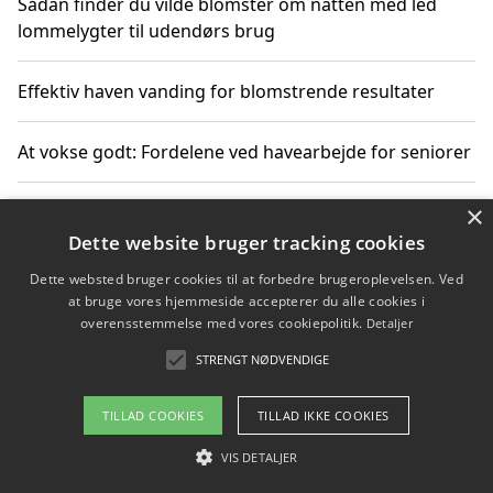
Sådan finder du vilde blomster om natten med led
lommelygter til udendørs brug
Effektiv haven vanding for blomstrende resultater
At vokse godt: Fordelene ved havearbejde for seniorer
×
Grønne løsninger til løft i det fri støtter miljøvenlige
landskabsprojekter
Dette website bruger tracking cookies
Dette websted bruger cookies til at forbedre brugeroplevelsen. Ved
Gør haven til et frirum for familien og naturen
at bruge vores hjemmeside accepterer du alle cookies i
overensstemmelse med vores cookiepolitik.
Detaljer
STRENGT NØDVENDIGE
Copyright 2026 - Pilanto Aps
TILLAD COOKIES
TILLAD IKKE COOKIES
Om / kontakt
Blog
Betingelser
VIS DETALJER