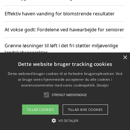
Effektiv haven vanding for blomstrende resultater
At vokse godt: Fordelene ved havearbejde for seniorer
Grønne løsninger til løft i det fri støtter miljøvenlige
landskabsprojekter
×
Dette website bruger tracking cookies
Gør haven til et frirum for familien og naturen
Dette websted bruger cookies til at forbedre brugeroplevelsen. Ved
at bruge vores hjemmeside accepterer du alle cookies i
overensstemmelse med vores cookiepolitik.
Detaljer
STRENGT NØDVENDIGE
Copyright 2026 - Pilanto Aps
Om / kontakt
Blog
Betingelser
TILLAD COOKIES
TILLAD IKKE COOKIES
VIS DETALJER