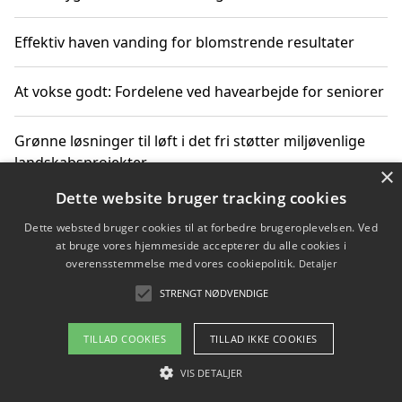
Effektiv haven vanding for blomstrende resultater
At vokse godt: Fordelene ved havearbejde for seniorer
Grønne løsninger til løft i det fri støtter miljøvenlige
landskabsprojekter
×
Dette website bruger tracking cookies
Gør haven til et frirum for familien og naturen
Dette websted bruger cookies til at forbedre brugeroplevelsen. Ved
at bruge vores hjemmeside accepterer du alle cookies i
overensstemmelse med vores cookiepolitik.
Detaljer
STRENGT NØDVENDIGE
Copyright 2026 - Pilanto Aps
Om / kontakt
Blog
Betingelser
TILLAD COOKIES
TILLAD IKKE COOKIES
VIS DETALJER