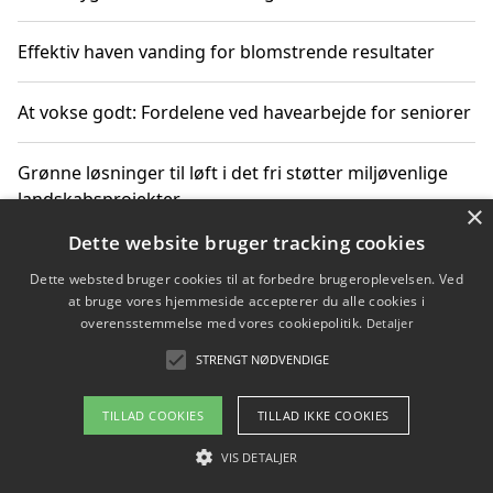
Effektiv haven vanding for blomstrende resultater
At vokse godt: Fordelene ved havearbejde for seniorer
Grønne løsninger til løft i det fri støtter miljøvenlige
landskabsprojekter
×
Dette website bruger tracking cookies
Gør haven til et frirum for familien og naturen
Dette websted bruger cookies til at forbedre brugeroplevelsen. Ved
at bruge vores hjemmeside accepterer du alle cookies i
overensstemmelse med vores cookiepolitik.
Detaljer
STRENGT NØDVENDIGE
Copyright 2026 - Pilanto Aps
Om / kontakt
Blog
Betingelser
TILLAD COOKIES
TILLAD IKKE COOKIES
VIS DETALJER