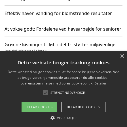
Effektiv haven vanding for blomstrende resultater
At vokse godt: Fordelene ved havearbejde for seniorer
Grønne løsninger til løft i det fri støtter miljøvenlige
landskabsprojekter
×
Dette website bruger tracking cookies
Gør haven til et frirum for familien og naturen
Dette websted bruger cookies til at forbedre brugeroplevelsen. Ved
at bruge vores hjemmeside accepterer du alle cookies i
overensstemmelse med vores cookiepolitik.
Detaljer
STRENGT NØDVENDIGE
Copyright 2026 - Pilanto Aps
Om / kontakt
Blog
Betingelser
TILLAD COOKIES
TILLAD IKKE COOKIES
VIS DETALJER