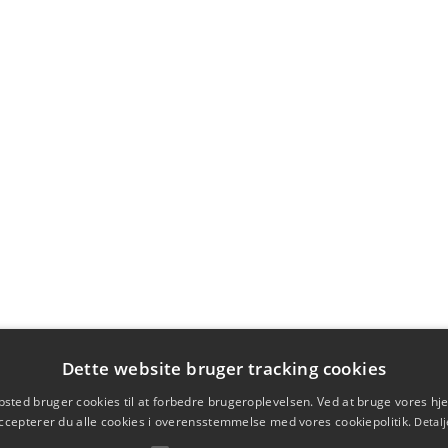
Dette website bruger tracking cookies
sted bruger cookies til at forbedre brugeroplevelsen. Ved at bruge vores 
ccepterer du alle cookies i overensstemmelse med vores cookiepolitik.
Detalj