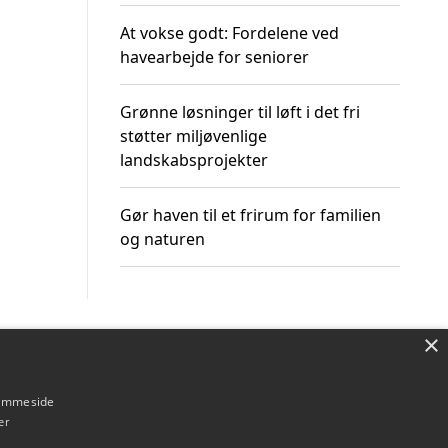
At vokse godt: Fordelene ved
havearbejde for seniorer
Grønne løsninger til løft i det fri
støtter miljøvenlige
landskabsprojekter
Gør haven til et frirum for familien
og naturen
×
Om / kontakt
Blog
Betingelser
hjemmeside
er