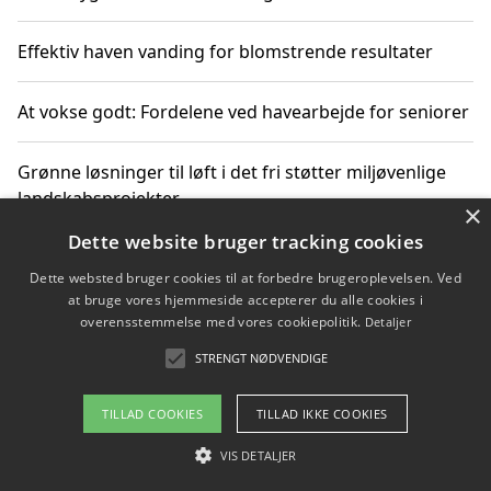
Effektiv haven vanding for blomstrende resultater
At vokse godt: Fordelene ved havearbejde for seniorer
Grønne løsninger til løft i det fri støtter miljøvenlige
landskabsprojekter
×
Dette website bruger tracking cookies
Gør haven til et frirum for familien og naturen
Dette websted bruger cookies til at forbedre brugeroplevelsen. Ved
at bruge vores hjemmeside accepterer du alle cookies i
overensstemmelse med vores cookiepolitik.
Detaljer
STRENGT NØDVENDIGE
Copyright 2026 - Pilanto Aps
Om / kontakt
Blog
Betingelser
TILLAD COOKIES
TILLAD IKKE COOKIES
VIS DETALJER