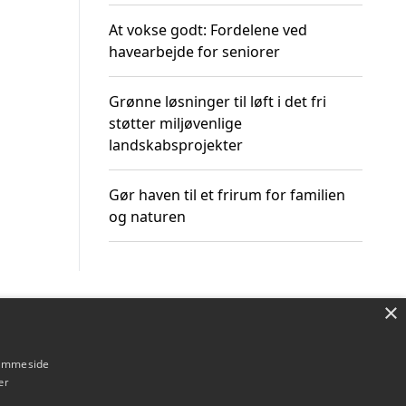
At vokse godt: Fordelene ved
havearbejde for seniorer
Grønne løsninger til løft i det fri
støtter miljøvenlige
landskabsprojekter
Gør haven til et frirum for familien
og naturen
×
Om / kontakt
Blog
Betingelser
hjemmeside
er