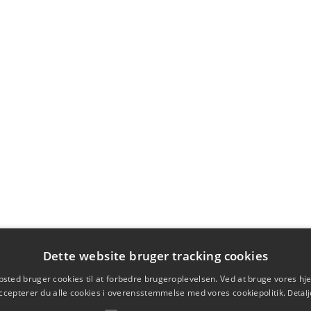
Dette website bruger tracking cookies
sted bruger cookies til at forbedre brugeroplevelsen. Ved at bruge vores 
ccepterer du alle cookies i overensstemmelse med vores cookiepolitik.
Detalj