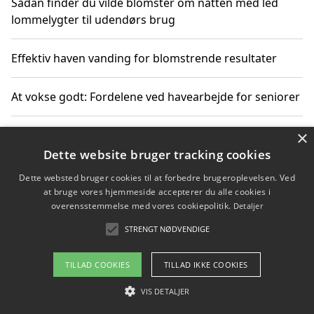
Sådan finder du vilde blomster om natten med led
lommelygter til udendørs brug
Effektiv haven vanding for blomstrende resultater
At vokse godt: Fordelene ved havearbejde for seniorer
×
Grønne løsninger til løft i det fri støtter miljøvenlige
landskabsprojekter
Dette website bruger tracking cookies
Dette websted bruger cookies til at forbedre brugeroplevelsen. Ved
Gør haven til et frirum for familien og naturen
at bruge vores hjemmeside accepterer du alle cookies i
overensstemmelse med vores cookiepolitik.
Detaljer
STRENGT NØDVENDIGE
Copyright 2026 - Pilanto Aps
TILLAD COOKIES
TILLAD IKKE COOKIES
Om / kontakt
Blog
Betingelser
VIS DETALJER