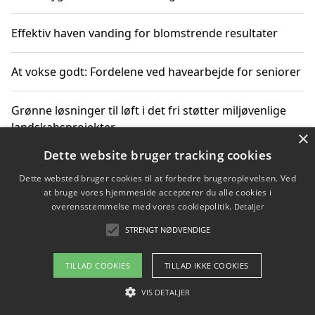
Effektiv haven vanding for blomstrende resultater
At vokse godt: Fordelene ved havearbejde for seniorer
Grønne løsninger til løft i det fri støtter miljøvenlige
landskabsprojekter
×
Dette website bruger tracking cookies
Gør haven til et frirum for familien og naturen
Dette websted bruger cookies til at forbedre brugeroplevelsen. Ved
at bruge vores hjemmeside accepterer du alle cookies i
overensstemmelse med vores cookiepolitik.
Detaljer
STRENGT NØDVENDIGE
Copyright 2026 - Pilanto Aps
Om / kontakt
Blog
Betingelser
TILLAD COOKIES
TILLAD IKKE COOKIES
VIS DETALJER