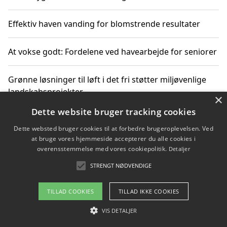
Effektiv haven vanding for blomstrende resultater
At vokse godt: Fordelene ved havearbejde for seniorer
Grønne løsninger til løft i det fri støtter miljøvenlige
landskabsprojekter
×
Dette website bruger tracking cookies
Gør haven til et frirum for familien og naturen
Dette websted bruger cookies til at forbedre brugeroplevelsen. Ved
at bruge vores hjemmeside accepterer du alle cookies i
overensstemmelse med vores cookiepolitik.
Detaljer
STRENGT NØDVENDIGE
Copyright 2026 - Pilanto Aps
Om / kontakt
Blog
Betingelser
TILLAD COOKIES
TILLAD IKKE COOKIES
VIS DETALJER