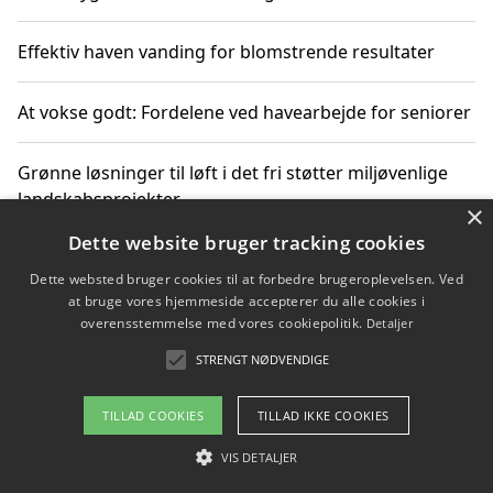
Effektiv haven vanding for blomstrende resultater
At vokse godt: Fordelene ved havearbejde for seniorer
Grønne løsninger til løft i det fri støtter miljøvenlige
landskabsprojekter
×
Dette website bruger tracking cookies
Gør haven til et frirum for familien og naturen
Dette websted bruger cookies til at forbedre brugeroplevelsen. Ved
at bruge vores hjemmeside accepterer du alle cookies i
overensstemmelse med vores cookiepolitik.
Detaljer
STRENGT NØDVENDIGE
Copyright 2026 - Pilanto Aps
Om / kontakt
Blog
Betingelser
TILLAD COOKIES
TILLAD IKKE COOKIES
VIS DETALJER