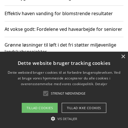
Effektiv haven vanding for blomstrende resultater
At vokse godt: Fordelene ved havearbejde for seniorer
Grønne løsninger til løft i det fri støtter miljøvenlige
landskabsprojekter
×
Dette website bruger tracking cookies
Gør haven til et frirum for familien og naturen
Dette websted bruger cookies til at forbedre brugeroplevelsen. Ved
at bruge vores hjemmeside accepterer du alle cookies i
overensstemmelse med vores cookiepolitik.
Detaljer
STRENGT NØDVENDIGE
Copyright 2026 - Pilanto Aps
Om / kontakt
Blog
Betingelser
TILLAD COOKIES
TILLAD IKKE COOKIES
VIS DETALJER