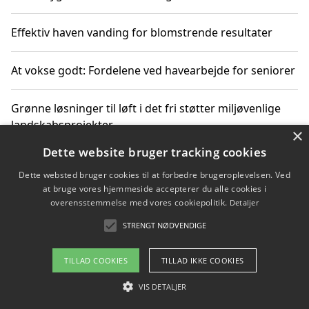
Effektiv haven vanding for blomstrende resultater
At vokse godt: Fordelene ved havearbejde for seniorer
Grønne løsninger til løft i det fri støtter miljøvenlige
landskabsprojekter
×
Dette website bruger tracking cookies
Gør haven til et frirum for familien og naturen
Dette websted bruger cookies til at forbedre brugeroplevelsen. Ved
at bruge vores hjemmeside accepterer du alle cookies i
overensstemmelse med vores cookiepolitik.
Detaljer
STRENGT NØDVENDIGE
Copyright 2026 - Pilanto Aps
Om / kontakt
Blog
Betingelser
TILLAD COOKIES
TILLAD IKKE COOKIES
VIS DETALJER