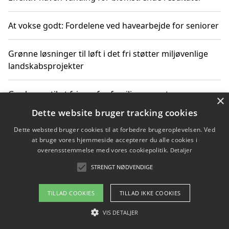
At vokse godt: Fordelene ved havearbejde for seniorer
Grønne løsninger til løft i det fri støtter miljøvenlige
landskabsprojekter
Gør haven til et frirum for familien og naturen
×
Dette website bruger tracking cookies
Dette websted bruger cookies til at forbedre brugeroplevelsen. Ved
at bruge vores hjemmeside accepterer du alle cookies i
Copyright 2026 - Pilanto Aps
overensstemmelse med vores cookiepolitik.
Detaljer
Om / kontakt
Blog
Betingelser
STRENGT NØDVENDIGE
TILLAD COOKIES
TILLAD IKKE COOKIES
VIS DETALJER