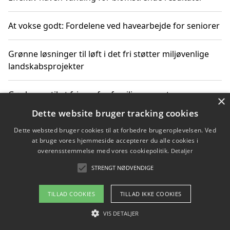
At vokse godt: Fordelene ved havearbejde for seniorer
Grønne løsninger til løft i det fri støtter miljøvenlige
landskabsprojekter
Gør haven til et frirum for familien og naturen
×
Dette website bruger tracking cookies
Dette websted bruger cookies til at forbedre brugeroplevelsen. Ved
at bruge vores hjemmeside accepterer du alle cookies i
Copyright 2026 - Pilanto Aps
overensstemmelse med vores cookiepolitik.
Detaljer
Om / kontakt
Blog
Betingelser
STRENGT NØDVENDIGE
TILLAD COOKIES
TILLAD IKKE COOKIES
VIS DETALJER