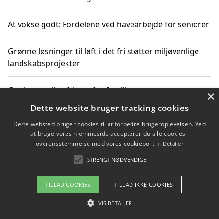
At vokse godt: Fordelene ved havearbejde for seniorer
Grønne løsninger til løft i det fri støtter miljøvenlige
landskabsprojekter
Gør haven til et frirum for familien og naturen
×
Dette website bruger tracking cookies
Dette websted bruger cookies til at forbedre brugeroplevelsen. Ved
at bruge vores hjemmeside accepterer du alle cookies i
Copyright 2026 - Pilanto Aps
overensstemmelse med vores cookiepolitik.
Detaljer
Om / kontakt
Blog
Betingelser
STRENGT NØDVENDIGE
TILLAD COOKIES
TILLAD IKKE COOKIES
VIS DETALJER