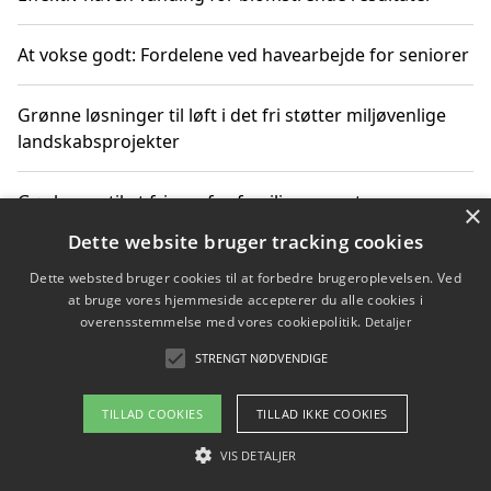
At vokse godt: Fordelene ved havearbejde for seniorer
Grønne løsninger til løft i det fri støtter miljøvenlige
landskabsprojekter
Gør haven til et frirum for familien og naturen
×
Dette website bruger tracking cookies
Dette websted bruger cookies til at forbedre brugeroplevelsen. Ved
at bruge vores hjemmeside accepterer du alle cookies i
Copyright 2026 - Pilanto Aps
overensstemmelse med vores cookiepolitik.
Detaljer
Om / kontakt
Blog
Betingelser
STRENGT NØDVENDIGE
TILLAD COOKIES
TILLAD IKKE COOKIES
VIS DETALJER