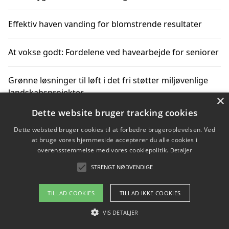
Effektiv haven vanding for blomstrende resultater
At vokse godt: Fordelene ved havearbejde for seniorer
Grønne løsninger til løft i det fri støtter miljøvenlige
landskabsprojekter
×
Dette website bruger tracking cookies
Gør haven til et frirum for familien og naturen
Dette websted bruger cookies til at forbedre brugeroplevelsen. Ved
at bruge vores hjemmeside accepterer du alle cookies i
overensstemmelse med vores cookiepolitik.
Detaljer
STRENGT NØDVENDIGE
Copyright 2026 - Pilanto Aps
Om / kontakt
Blog
Betingelser
TILLAD COOKIES
TILLAD IKKE COOKIES
VIS DETALJER