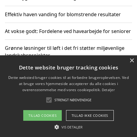
Effektiv haven vanding for blomstrende resultater
At vokse godt: Fordelene ved havearbejde for seniorer
Grønne løsninger til løft i det fri støtter miljøvenlige
landskabsprojekter
×
Dette website bruger tracking cookies
Gør haven til et frirum for familien og naturen
Dette websted bruger cookies til at forbedre brugeroplevelsen. Ved
at bruge vores hjemmeside accepterer du alle cookies i
overensstemmelse med vores cookiepolitik.
Detaljer
STRENGT NØDVENDIGE
Copyright 2026 - Pilanto Aps
Om / kontakt
Blog
Betingelser
TILLAD COOKIES
TILLAD IKKE COOKIES
VIS DETALJER