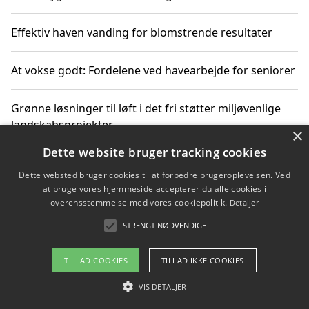
Effektiv haven vanding for blomstrende resultater
At vokse godt: Fordelene ved havearbejde for seniorer
Grønne løsninger til løft i det fri støtter miljøvenlige
landskabsprojekter
×
Dette website bruger tracking cookies
Gør haven til et frirum for familien og naturen
Dette websted bruger cookies til at forbedre brugeroplevelsen. Ved
at bruge vores hjemmeside accepterer du alle cookies i
overensstemmelse med vores cookiepolitik.
Detaljer
STRENGT NØDVENDIGE
Copyright 2026 - Pilanto Aps
Om / kontakt
Blog
Betingelser
TILLAD COOKIES
TILLAD IKKE COOKIES
VIS DETALJER