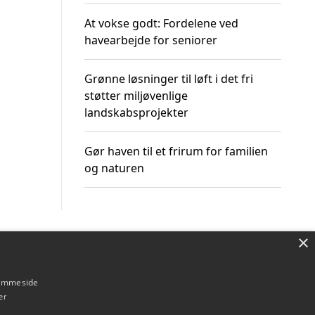
At vokse godt: Fordelene ved
havearbejde for seniorer
Grønne løsninger til løft i det fri
støtter miljøvenlige
landskabsprojekter
Gør haven til et frirum for familien
og naturen
×
Om / kontakt
Blog
Betingelser
hjemmeside
er