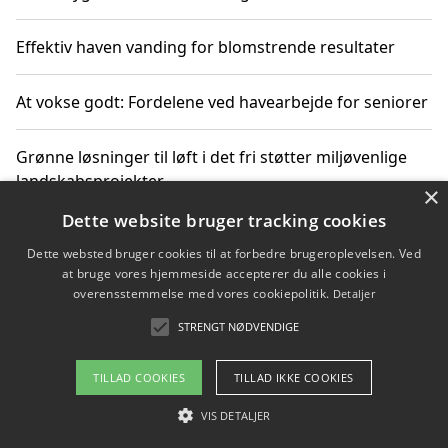
Effektiv haven vanding for blomstrende resultater
At vokse godt: Fordelene ved havearbejde for seniorer
Grønne løsninger til løft i det fri støtter miljøvenlige
landskabsprojekter
×
Dette website bruger tracking cookies
Gør haven til et frirum for familien og naturen
Dette websted bruger cookies til at forbedre brugeroplevelsen. Ved
at bruge vores hjemmeside accepterer du alle cookies i
overensstemmelse med vores cookiepolitik.
Detaljer
STRENGT NØDVENDIGE
Copyright 2026 - Pilanto Aps
Om / kontakt
Blog
Betingelser
TILLAD COOKIES
TILLAD IKKE COOKIES
VIS DETALJER