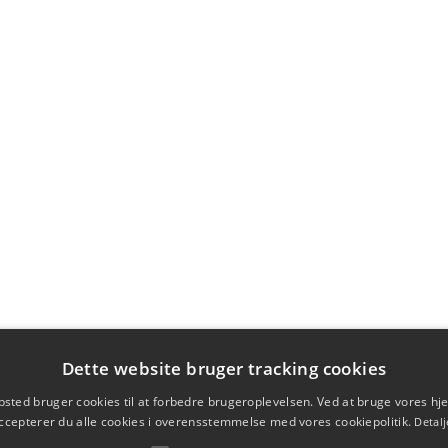
Dette website bruger tracking cookies
sted bruger cookies til at forbedre brugeroplevelsen. Ved at bruge vores 
ccepterer du alle cookies i overensstemmelse med vores cookiepolitik.
Detalj