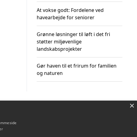
At vokse godt: Fordelene ved
havearbejde for seniorer
Grønne løsninger til løft i det fri
støtter miljøvenlige
landskabsprojekter
Gør haven til et frirum for familien
og naturen
×
Om / kontakt
Blog
Betingelser
hjemmeside
er