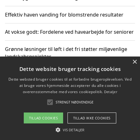
Effektiv haven vanding for blomstrende resultater
At vokse godt: Fordelene ved havearbejde for seniorer
Grønne løsninger til løft i det fri støtter miljøvenlige
landskabsprojekter
×
Dette website bruger tracking cookies
Gør haven til et frirum for familien og naturen
Dette websted bruger cookies til at forbedre brugeroplevelsen. Ved
at bruge vores hjemmeside accepterer du alle cookies i
overensstemmelse med vores cookiepolitik.
Detaljer
STRENGT NØDVENDIGE
Copyright 2026 - Pilanto Aps
Om / kontakt
Blog
Betingelser
TILLAD COOKIES
TILLAD IKKE COOKIES
VIS DETALJER