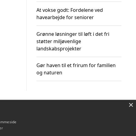
At vokse godt: Fordelene ved
havearbejde for seniorer
Grønne løsninger til løft i det fri
støtter miljøvenlige
landskabsprojekter
Gør haven til et frirum for familien
og naturen
×
Om / kontakt
Blog
Betingelser
hjemmeside
er