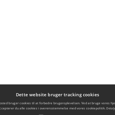
Dette website bruger tracking cookies
sted bruger cookies til at forbedre brugeroplevelsen. Ved at bruge vores 
ccepterer du alle cookies i overensstemmelse med vores cookiepolitik.
Detalj