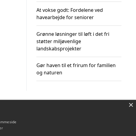
At vokse godt: Fordelene ved
havearbejde for seniorer
Grønne løsninger til løft i det fri
støtter miljøvenlige
landskabsprojekter
Gør haven til et frirum for familien
og naturen
×
Om / kontakt
Blog
Betingelser
hjemmeside
er