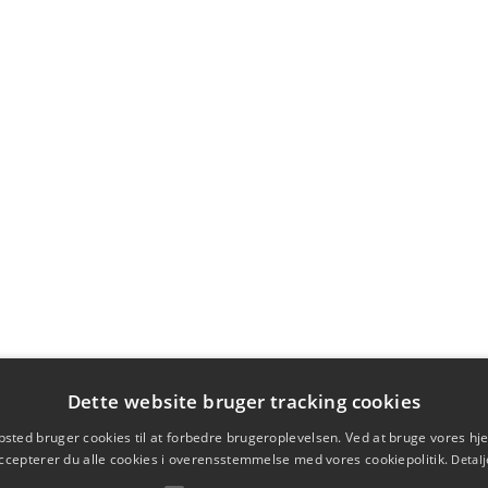
Dette website bruger tracking cookies
sted bruger cookies til at forbedre brugeroplevelsen. Ved at bruge vores 
ccepterer du alle cookies i overensstemmelse med vores cookiepolitik.
Detalj