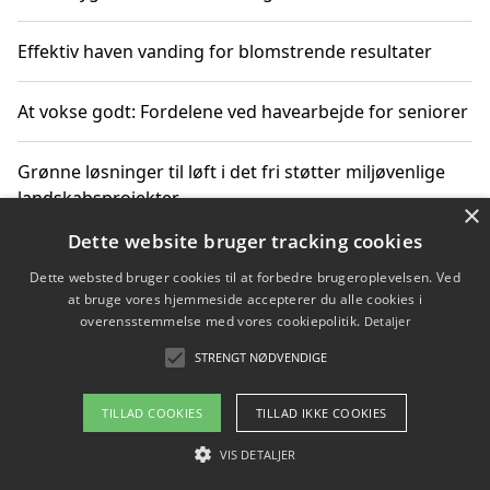
Effektiv haven vanding for blomstrende resultater
At vokse godt: Fordelene ved havearbejde for seniorer
Grønne løsninger til løft i det fri støtter miljøvenlige
landskabsprojekter
×
Dette website bruger tracking cookies
Gør haven til et frirum for familien og naturen
Dette websted bruger cookies til at forbedre brugeroplevelsen. Ved
at bruge vores hjemmeside accepterer du alle cookies i
overensstemmelse med vores cookiepolitik.
Detaljer
STRENGT NØDVENDIGE
Copyright 2026 - Pilanto Aps
Om / kontakt
Blog
Betingelser
TILLAD COOKIES
TILLAD IKKE COOKIES
VIS DETALJER