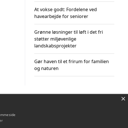
At vokse godt: Fordelene ved
havearbejde for seniorer
Grønne løsninger til løft i det fri
støtter miljøvenlige
landskabsprojekter
Gør haven til et frirum for familien
og naturen
×
Om / kontakt
Blog
Betingelser
hjemmeside
er