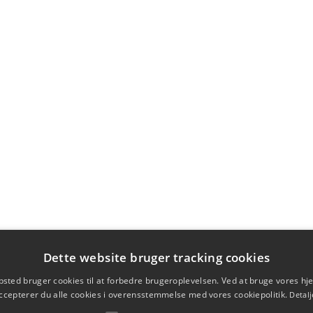
Dette website bruger tracking cookies
sted bruger cookies til at forbedre brugeroplevelsen. Ved at bruge vores 
ccepterer du alle cookies i overensstemmelse med vores cookiepolitik.
Detalj