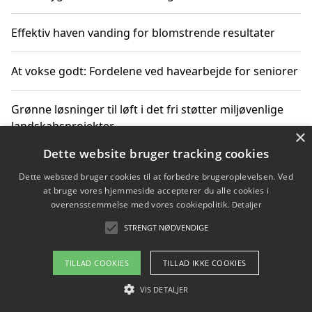
Effektiv haven vanding for blomstrende resultater
At vokse godt: Fordelene ved havearbejde for seniorer
Grønne løsninger til løft i det fri støtter miljøvenlige
landskabsprojekter
×
Dette website bruger tracking cookies
Gør haven til et frirum for familien og naturen
Dette websted bruger cookies til at forbedre brugeroplevelsen. Ved
at bruge vores hjemmeside accepterer du alle cookies i
overensstemmelse med vores cookiepolitik.
Detaljer
STRENGT NØDVENDIGE
Copyright 2026 - Pilanto Aps
Om / kontakt
Blog
Betingelser
TILLAD COOKIES
TILLAD IKKE COOKIES
VIS DETALJER