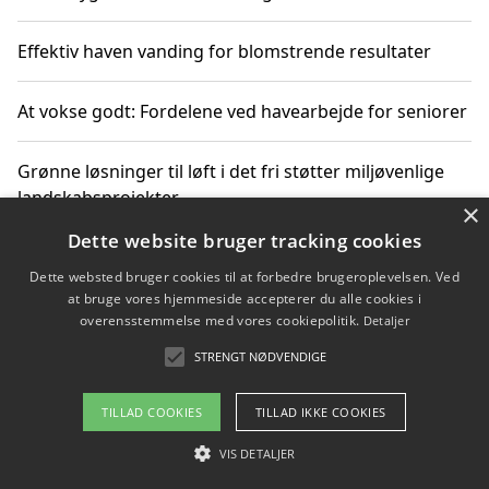
Effektiv haven vanding for blomstrende resultater
At vokse godt: Fordelene ved havearbejde for seniorer
Grønne løsninger til løft i det fri støtter miljøvenlige
landskabsprojekter
×
Dette website bruger tracking cookies
Gør haven til et frirum for familien og naturen
Dette websted bruger cookies til at forbedre brugeroplevelsen. Ved
at bruge vores hjemmeside accepterer du alle cookies i
overensstemmelse med vores cookiepolitik.
Detaljer
STRENGT NØDVENDIGE
Copyright 2026 - Pilanto Aps
Om / kontakt
Blog
Betingelser
TILLAD COOKIES
TILLAD IKKE COOKIES
VIS DETALJER