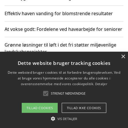
Effektiv haven vanding for blomstrende resultater
At vokse godt: Fordelene ved havearbejde for seniorer
Grønne løsninger til løft i det fri støtter miljøvenlige
landskabsprojekter
×
Dette website bruger tracking cookies
Gør haven til et frirum for familien og naturen
Dette websted bruger cookies til at forbedre brugeroplevelsen. Ved
at bruge vores hjemmeside accepterer du alle cookies i
overensstemmelse med vores cookiepolitik.
Detaljer
STRENGT NØDVENDIGE
Copyright 2026 - Pilanto Aps
Om / kontakt
Blog
Betingelser
TILLAD COOKIES
TILLAD IKKE COOKIES
VIS DETALJER