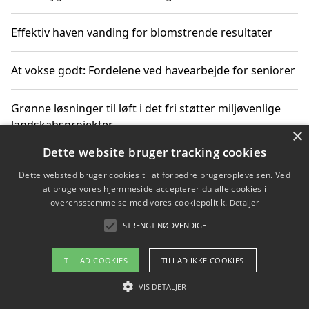
Effektiv haven vanding for blomstrende resultater
At vokse godt: Fordelene ved havearbejde for seniorer
Grønne løsninger til løft i det fri støtter miljøvenlige
landskabsprojekter
×
Dette website bruger tracking cookies
Gør haven til et frirum for familien og naturen
Dette websted bruger cookies til at forbedre brugeroplevelsen. Ved
at bruge vores hjemmeside accepterer du alle cookies i
overensstemmelse med vores cookiepolitik.
Detaljer
STRENGT NØDVENDIGE
Copyright 2026 - Pilanto Aps
Om / kontakt
Blog
Betingelser
TILLAD COOKIES
TILLAD IKKE COOKIES
VIS DETALJER