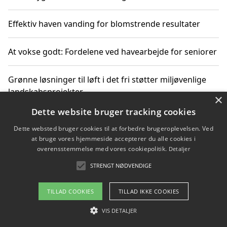
Effektiv haven vanding for blomstrende resultater
At vokse godt: Fordelene ved havearbejde for seniorer
Grønne løsninger til løft i det fri støtter miljøvenlige
landskabsprojekter
×
Dette website bruger tracking cookies
Gør haven til et frirum for familien og naturen
Dette websted bruger cookies til at forbedre brugeroplevelsen. Ved
at bruge vores hjemmeside accepterer du alle cookies i
overensstemmelse med vores cookiepolitik.
Detaljer
STRENGT NØDVENDIGE
Copyright 2026 - Pilanto Aps
Om / kontakt
Blog
Betingelser
TILLAD COOKIES
TILLAD IKKE COOKIES
VIS DETALJER