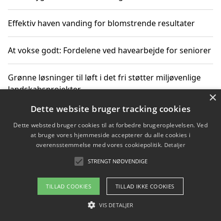
Effektiv haven vanding for blomstrende resultater
At vokse godt: Fordelene ved havearbejde for seniorer
Grønne løsninger til løft i det fri støtter miljøvenlige
landskabsprojekter
×
Dette website bruger tracking cookies
Gør haven til et frirum for familien og naturen
Dette websted bruger cookies til at forbedre brugeroplevelsen. Ved
at bruge vores hjemmeside accepterer du alle cookies i
overensstemmelse med vores cookiepolitik.
Detaljer
STRENGT NØDVENDIGE
Copyright 2026 - Pilanto Aps
Om / kontakt
Blog
Betingelser
TILLAD COOKIES
TILLAD IKKE COOKIES
VIS DETALJER