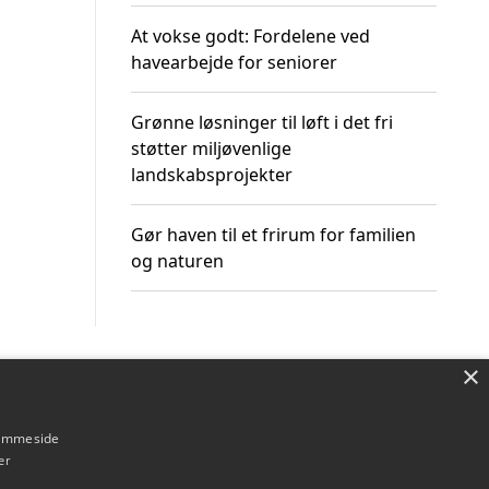
At vokse godt: Fordelene ved
havearbejde for seniorer
Grønne løsninger til løft i det fri
støtter miljøvenlige
landskabsprojekter
Gør haven til et frirum for familien
og naturen
×
Om / kontakt
Blog
Betingelser
hjemmeside
er