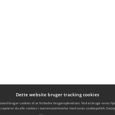
Dette website bruger tracking cookies
sted bruger cookies til at forbedre brugeroplevelsen. Ved at bruge vores 
ccepterer du alle cookies i overensstemmelse med vores cookiepolitik.
Detalj