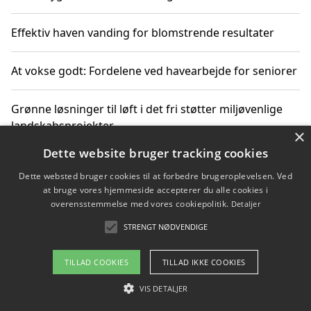
Effektiv haven vanding for blomstrende resultater
At vokse godt: Fordelene ved havearbejde for seniorer
Grønne løsninger til løft i det fri støtter miljøvenlige
landskabsprojekter
×
Dette website bruger tracking cookies
Gør haven til et frirum for familien og naturen
Dette websted bruger cookies til at forbedre brugeroplevelsen. Ved
at bruge vores hjemmeside accepterer du alle cookies i
overensstemmelse med vores cookiepolitik.
Detaljer
STRENGT NØDVENDIGE
Copyright 2026 - Pilanto Aps
Om / kontakt
Blog
Betingelser
TILLAD COOKIES
TILLAD IKKE COOKIES
VIS DETALJER