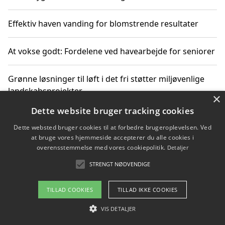
Effektiv haven vanding for blomstrende resultater
At vokse godt: Fordelene ved havearbejde for seniorer
Grønne løsninger til løft i det fri støtter miljøvenlige
landskabsprojekter
×
Dette website bruger tracking cookies
Gør haven til et frirum for familien og naturen
Dette websted bruger cookies til at forbedre brugeroplevelsen. Ved
at bruge vores hjemmeside accepterer du alle cookies i
overensstemmelse med vores cookiepolitik.
Detaljer
STRENGT NØDVENDIGE
Copyright 2026 - Pilanto Aps
Om / kontakt
Blog
Betingelser
TILLAD COOKIES
TILLAD IKKE COOKIES
VIS DETALJER