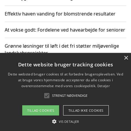
Effektiv haven vanding for blomstrende resultater
At vokse godt: Fordelene ved havearbejde for seniorer
Grønne løsninger til løft i det fri støtter miljøvenlige
landskabsprojekter
×
Dette website bruger tracking cookies
Gør haven til et frirum for familien og naturen
Dette websted bruger cookies til at forbedre brugeroplevelsen. Ved
at bruge vores hjemmeside accepterer du alle cookies i
overensstemmelse med vores cookiepolitik.
Detaljer
STRENGT NØDVENDIGE
Copyright 2026 - Pilanto Aps
Om / kontakt
Blog
Betingelser
TILLAD COOKIES
TILLAD IKKE COOKIES
VIS DETALJER